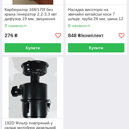
Карбюратор 168/170f без
Насадка висоторіз на
крана генератор 2,2-3,3 квт
звичайні китайські коси 7
дифузор 19 мм, зміцнення
шліців, труба 26 мм, шина 12
діагонально 49 мм
дюймів
В наявності
В наявності
276
848
₴
₴/комплект
Купити
Купити
192D Фільтр повітряний у
складі мотоблок дизельний