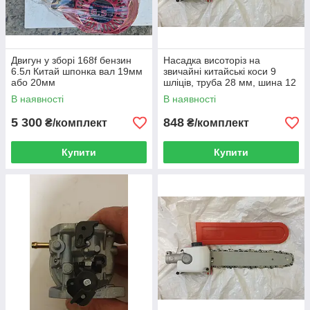
Двигун у зборі 168f бензин
Насадка висоторіз на
6.5л Китай шпонка вал 19мм
звичайні китайські коси 9
або 20мм
шліців, труба 28 мм, шина 12
дюймів
В наявності
В наявності
5 300
848
₴/комплект
₴/комплект
Купити
Купити