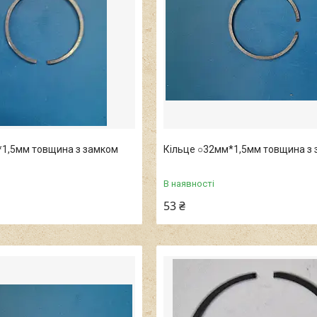
*1,5мм товщина з замком
Кільце ○32мм*1,5мм товщина з
В наявності
53 ₴