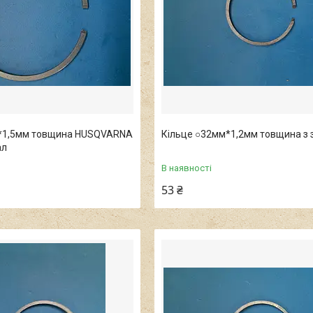
*1,5мм товщина HUSQVARNA
Кільце ○32мм*1,2мм товщина з
ал
В наявності
53 ₴