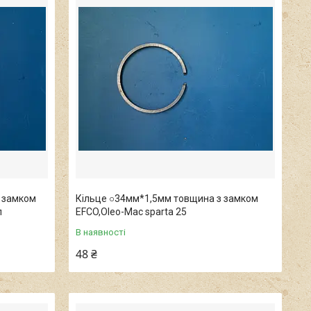
з замком
Кільце ○34мм*1,5мм товщина з замком
л
EFCO,Oleo-Mac sparta 25
В наявності
48 ₴