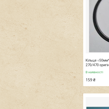
Кільце ○50мм
270/470 оригі
В наявності
159 ₴