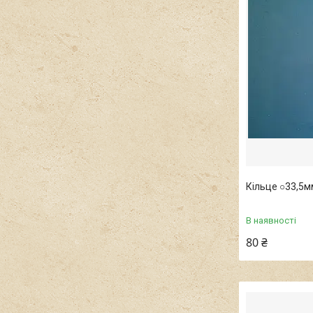
Кільце ○33,5
В наявності
80 ₴