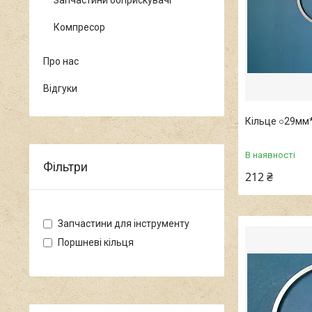
Запчастини обприскувачі
Компресор
Про нас
Відгуки
Кільце ○29мм
В наявності
Фільтри
212 ₴
Запчастини для інструменту
Поршневі кільця