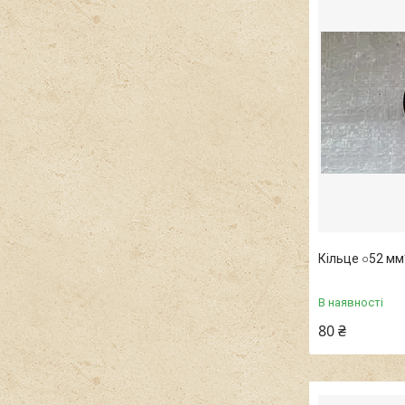
Кільце ○52 мм
В наявності
80 ₴