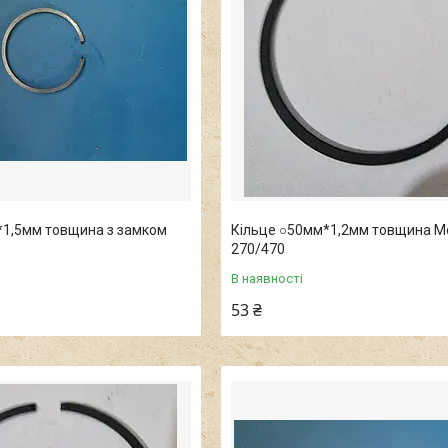
*1,5мм товщина з замком
Кільце ○50мм*1,2мм товщина Мо
270/470
В наявності
53 ₴