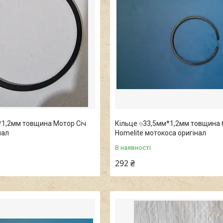
*1,2мм товщина Мотор Січ
Кільце ○33,5мм*1,2мм товщина 
нал
Homelite мотокоса оригінал
В наявності
292 ₴