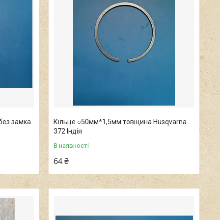
без замка
Кільце ○50мм*1,5мм товщина Husqvarna
372 Індія
В наявності
64 ₴