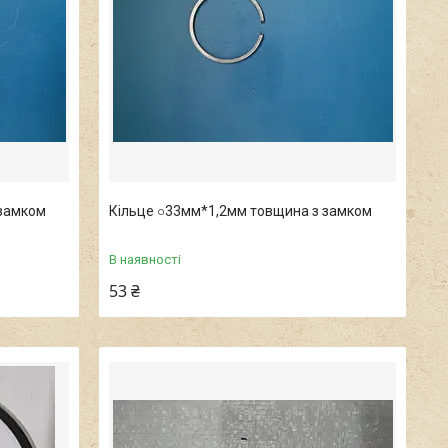
 замком
Кільце ○33мм*1,2мм товщина з замком
В наявності
53 ₴