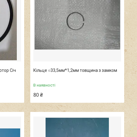
тор Січ
Кільце ○33,5мм*1,2мм товщина з замком
В наявності
80 ₴