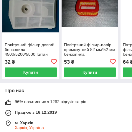
Повітряний фільтр довгий
Повітряний фільтр-папір
Патр
бензопила
прямокутний 82 мм*52 мм
філь
4500/5200/5800 Китай
бензопила
бен
4500/5200/5800 Китай
4500
32
53
64
₴
₴
Купити
Купити
Про нас
96% позитивних з 1262 відгуків за рік
Працює з 16.12.2019
м. Харків
Харків, Україна