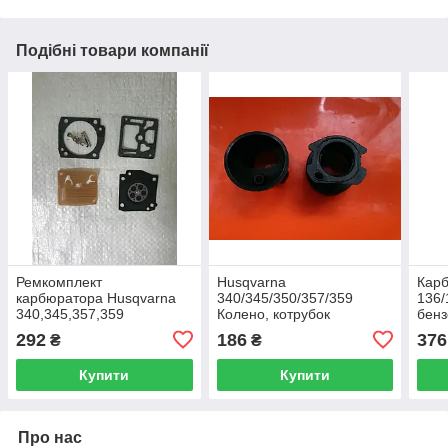
Подібні товари компанії
Ремкомплект
Husqvarna
Кар
карбюратора Husqvarna
340/345/350/357/359
136/
340,345,357,359
Колено, котрубок
бенз
бензопила
карбюратора бензопила
292
186
376
₴
₴
Купити
Купити
Про нас