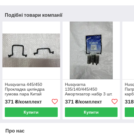
Подібні товари компанії
Husqvarna 445/450
Husqvarna
Husq
Прокладка циліндра
135/140/445/450
Патр
гумова пара Китай
Амортизатор набір 3 шт.
карб
бензопила
китай бензопила
прок
371
371
318
₴/комплект
₴/комплект
бенз
Купити
Купити
Про нас