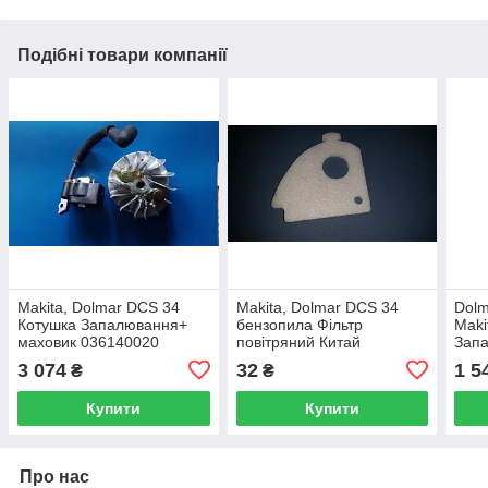
Подібні товари компанії
Makita, Dolmar DCS 34
Makita, Dolmar DCS 34
Dolm
Котушка Запалювання+
бензопила Фільтр
Maki
маховик 036140020
повітряний Китай
Зап
оригінал бензопила
бензопила
3 074
32
1 5
₴
₴
Купити
Купити
Про нас