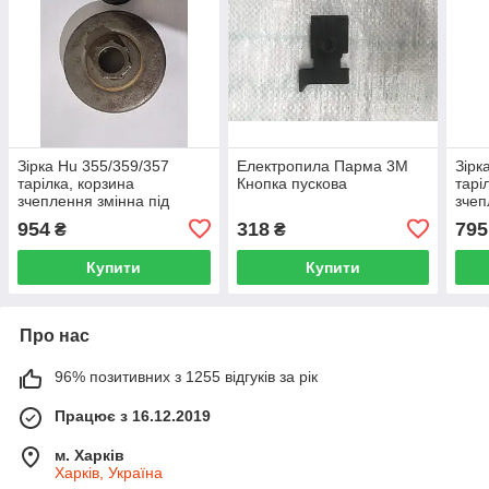
Зірка Hu 355/359/357
Електропила Парма 3М
Зірк
тарілка, корзина
Кнопка пускова
тарі
зчеплення змінна під
зчеп
ланцюг 0325 розмір
ланц
954
318
795
₴
₴
72/69/16мм
72/6
Winsdor/Oregon 108565
Купити
Купити
Про нас
96% позитивних з 1255 відгуків за рік
Працює з 16.12.2019
м. Харків
Харків, Україна