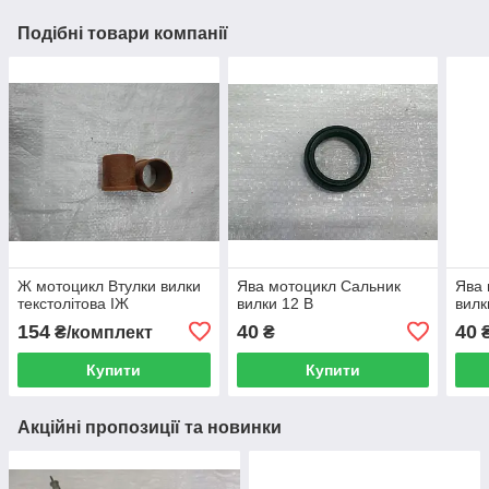
Подібні товари компанії
Ж мотоцикл Втулки вилки
Ява мотоцикл Сальник
Ява 
текстолітова ІЖ
вилки 12 В
вилк
154
40
40
₴/комплект
₴
Купити
Купити
Акційні пропозиції та новинки