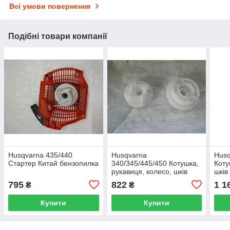
Всі умови повернення
Подібні товари компанії
Husqvarna 435/440
Husqvarna
Husq
Стартер Китай бензопилка
340/345/445/450 Котушка,
Коту
рукавиця, колесо, шків
шків
стартера легкий пуск без
із п
795
822
1 1
₴
₴
пружини оригінал
5945
бензопилу
Купити
Купити