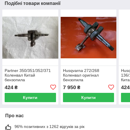
Подібні товари компанії
Partner 350/351/352/371
Husqvarna 272/268
Husq
Коленвал Китай
Коленвал оригінал
136/
бензопила
бензопила
Кита
424
7 950
424
₴
₴
Купити
Купити
Про нас
96% позитивних з 1262 відгуків за рік