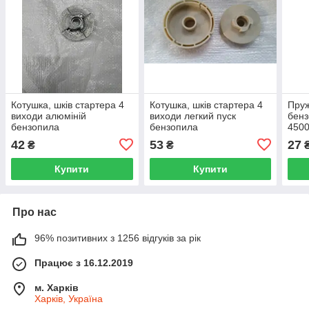
Котушка, шків стартера 4
Котушка, шків стартера 4
Пруж
виходи алюміній
виходи легкий пуск
бен
бензопила
бензопила
4500
4500/5200/5800 Китай
4500/5200/5800 Китай
42
53
27
₴
₴
Купити
Купити
Про нас
96% позитивних з 1256 відгуків за рік
Працює з 16.12.2019
м. Харків
Харків, Україна