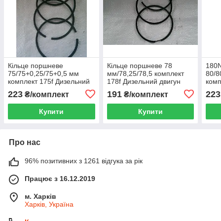
Кільце поршневе
Кільце поршневе 78
180N
75/75+0,25/75+0,5 мм
мм/78,25/78,5 комплект
80/8
комплект 175f Дизельний
178f Дизельний двигун
комп
двигун водяне
вод
223
191
223
₴/комплект
₴/комплект
охолодження
Купити
Купити
Про нас
96% позитивних з 1261 відгука за рік
Працює з 16.12.2019
м. Харків
Харків, Україна