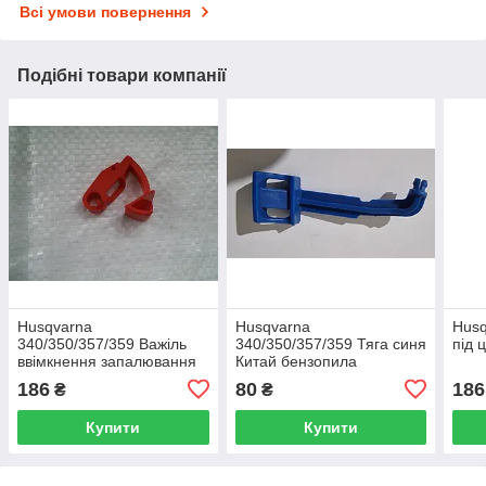
Всі умови повернення
Подібні товари компанії
Husqvarna
Husqvarna
Husq
340/350/357/359 Важіль
340/350/357/359 Тяга синя
під 
ввімкнення запалювання
Китай бензопила
Китай бензопила
186
80
186
₴
₴
Купити
Купити