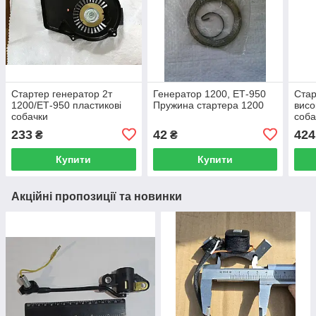
Стартер генератор 2т
Генератор 1200, ЕТ-950
Стар
1200/ЕТ-950 пластикові
Пружина стартера 1200
висо
собачки
соба
233
42
424
₴
₴
Купити
Купити
Акційні пропозиції та новинки