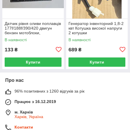
Датчик рівня оливи поплавців
Генератор інвенторний 1,8-2
177f/188f/390/420 двигун
квт Котушка високої напруги
бензин мотоблоки,
2 котушки
генератори, мотопомпа,
В наявності
В наявності
віброплита
133
689
₴
₴
Купити
Купити
Про нас
96% позитивних з 1260 відгуків за рік
Працює з 16.12.2019
м. Харків
Харків, Україна
Контакти