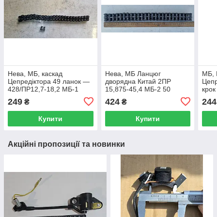
Нева, МБ, каскад
Нева, МБ Ланцюг
МБ, 
Цепредіктора 49 ланок —
дворядна Китай 2ПР
Цепр
428/ПР12,7-18,2 МБ-1
15,875-45,4 МБ-2 50
крок
мотоблок
ланок алюмінієвий
МБ-
249
424
244
₴
₴
редуктор мотоблок
мото
Купити
Купити
Акційні пропозиції та новинки