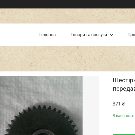
Головна
Товари та послуги
Про
Шестірн
переда
371 ₴
В наявності