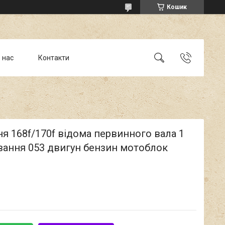
Кошик
 нас
Контакти
я 168f/170f відома первинного вала 1
вання 053 двигун бензин мотоблок