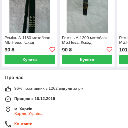
Ремінь А-1180 мотоблок
Ремінь А-1200 мотоблок
Ремі
МБ,Нева, Кскад
МБ,Нева, Кскад
МБ,Н
90
90
101
₴
₴
Купити
Купити
Про нас
96% позитивних з 1262 відгуків за рік
Працює з 16.12.2019
м. Харків
Харків, Україна
Контакти