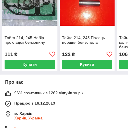
Тайга 214, 245 Набір
Тайга 214, 245 Палець
Тайг
прокладок бензопилу
поршня бензопила
колі
бен
111
122
106
₴
₴
Купити
Купити
Про нас
96% позитивних з 1262 відгуків за рік
Працює з 16.12.2019
м. Харків
Харків, Україна