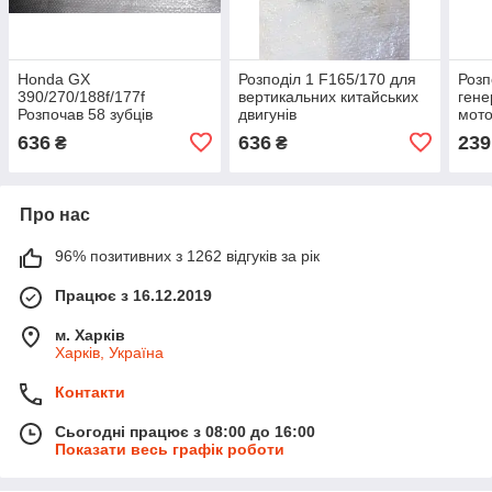
Honda GX
Розподіл 1 F165/170 для
Розп
390/270/188f/177f
вертикальних китайських
гене
Розпочав 58 зубців
двигунів
мото
мотоблок, генератор
бенз
636
636
239
₴
₴
двигун бензин
Про нас
96% позитивних з 1262 відгуків за рік
Працює з 16.12.2019
м. Харків
Харків, Україна
Контакти
Сьогодні працює з 08:00 до 16:00
Показати весь графік роботи