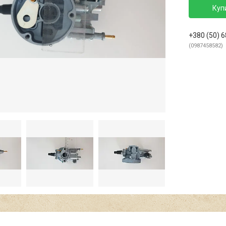
Куп
+380 (50) 
0987458582