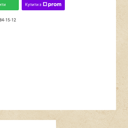
ити
Купити з
684-15-12