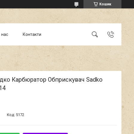
Кошик
 нас
Контакти
адко Карбюратор Обприскувач Sadko
14
Код:
5172