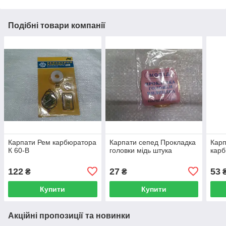
Подібні товари компанії
Карпати Рем карбюратора
Карпати сепед Прокладка
Карп
К 60-В
головки мідь штука
карб
122
27
53
₴
₴
Купити
Купити
Акційні пропозиції та новинки