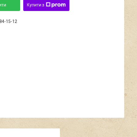
ити
Купити з
684-15-12