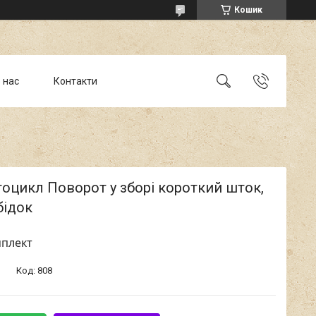
Кошик
 нас
Контакти
оцикл Поворот у зборі короткий шток,
бідок
мплект
Код:
808