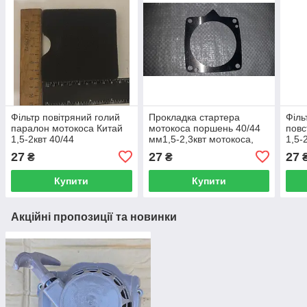
Фільтр повітряний голий
Прокладка стартера
Філь
паралон мотокоса Китай
мотокоса поршень 40/44
повс
1,5-2квт 40/44
мм1,5-2,3квт мотокоса,
1,5-
трімер Китай
27
27
27
₴
₴
Купити
Купити
Акційні пропозиції та новинки