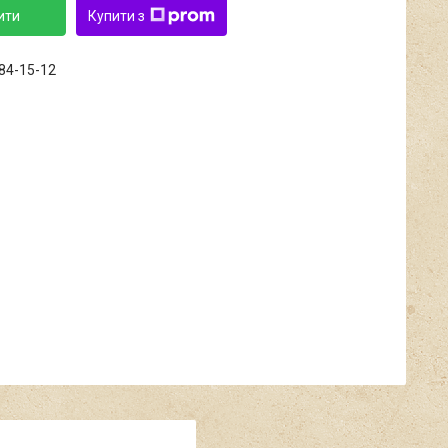
ити
Купити з
684-15-12