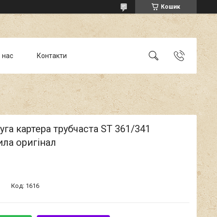
Кошик
 нас
Контакти
уга картера трубчаста ST 361/341
ла оригінал
Код:
1616