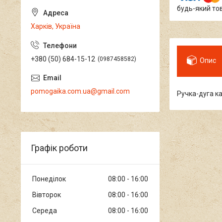
будь-який то
Харків, Україна
+380 (50) 684-15-12
0987458582
Опис
pomogaika.com.ua@gmail.com
Ручка-дуга к
Графік роботи
Понеділок
08:00
16:00
Вівторок
08:00
16:00
Середа
08:00
16:00