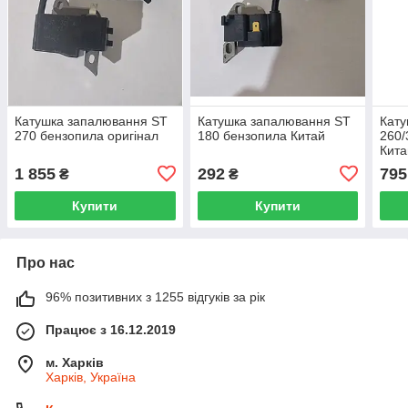
Катушка запалювання ST
Катушка запалювання ST
Кату
270 бензопила оригінал
180 бензопила Китай
260/
Кита
1 855
292
795
₴
₴
Купити
Купити
Про нас
96% позитивних з 1255 відгуків за рік
Працює з 16.12.2019
м. Харків
Харків, Україна