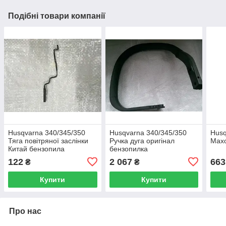
Подібні товари компанії
Husqvarna 340/345/350
Husqvarna 340/345/350
Husq
Тяга повітряної заслінки
Ручка дуга оригінал
Махо
Китай бензопила
бензопилка
122
2 067
663
₴
₴
Купити
Купити
Про нас