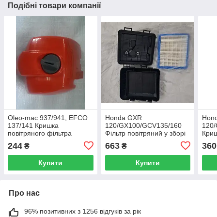
Подібні товари компанії
Oleo-mac 937/941, EFCO
Honda GXR
Hon
137/141 Кришка
120/GX100/GCV135/160
120
повітряного фільтра
Фільтр повітряний у зборі
Криш
501700779 бензопила
13 см × 11 см
газо
244
663
360
₴
₴
Купити
Купити
Про нас
96% позитивних з 1256 відгуків за рік