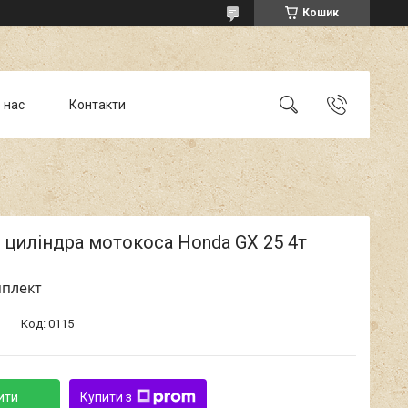
Кошик
 нас
Контакти
циліндра мотокоса Honda GX 25 4т
мплект
Код:
0115
ити
Купити з