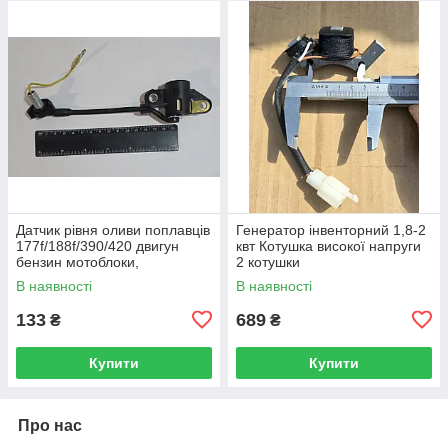
Датчик рівня оливи поплавців
Генератор інвенторний 1,8-2
177f/188f/390/420 двигун
квт Котушка високої напруги
бензин мотоблоки,
2 котушки
генератори, мотопомпа,
В наявності
В наявності
віброплита
133
689
₴
₴
Купити
Купити
Про нас