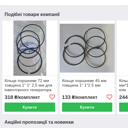
Подібні товари компанії
Кільце поршневе 72 мм
Кільце поршневе 45 мм
Кіль
товщина 1" 1" 2,5 мм для
товщина 1" 1"2.5 мм
мм*1
інвенторного генератора
ком.
IG 4.2
гене
318
133
244
₴/комплект
₴/комплект
Купити
Купити
Акційні пропозиції та новинки