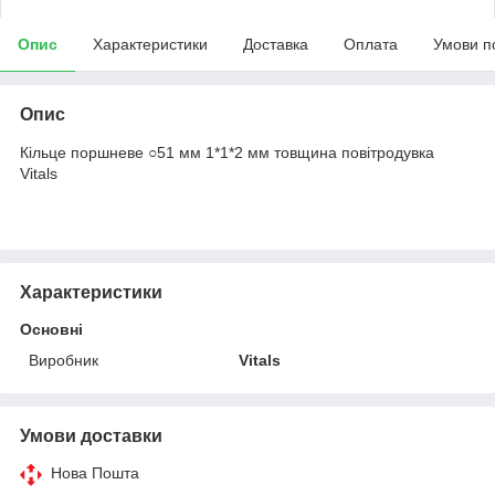
Опис
Характеристики
Доставка
Оплата
Умови п
Опис
Кільце поршневе ○51 мм 1*1*2 мм товщина повітродувка
Vitals
Характеристики
Основні
Виробник
Vitals
Умови доставки
Нова Пошта