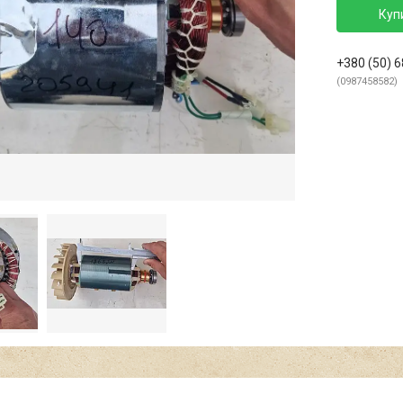
Куп
+380 (50) 
0987458582