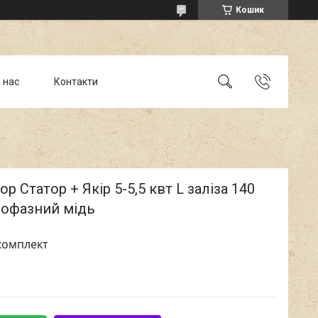
Кошик
 нас
Контакти
ор Статор + Якір 5-5,5 квт L заліза 140
нофазний мідь
/комплект