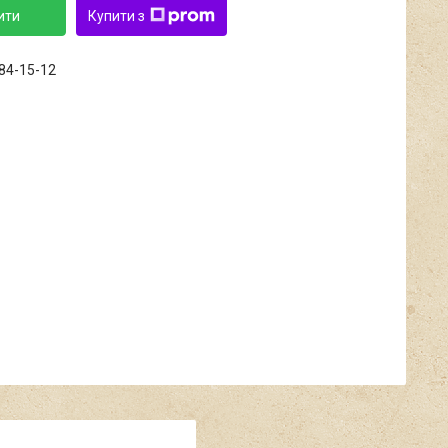
ити
Купити з
684-15-12