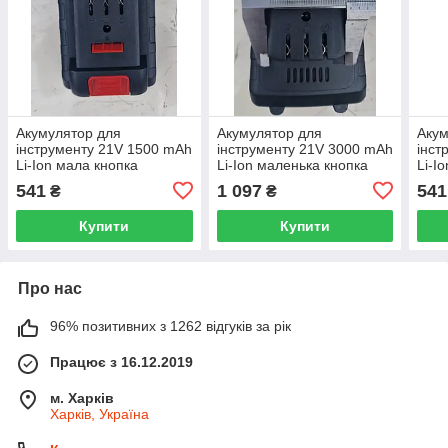
Акумулятор для
Акумулятор для
Акум
інструменту 21V 1500 mAh
інструменту 21V 3000 mAh
інст
Li-Ion мала кнопка
Li-Ion маленька кнопка
Li-I
541
1 097
541
₴
₴
Купити
Купити
Про нас
96% позитивних з 1262 відгуків за рік
Працює з 16.12.2019
м. Харків
Харків, Україна