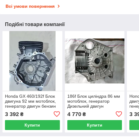
Всі умови повернення
Подібні товари компанії
Honda GX 460/192f Блок
186f Блок циліндра 86 мм
Hond
двигуна 92 мм мотоблок,
мотоблок, генератор
двиг
генератор двигун бензин
Дизельний двигун
гене
3 392
4 770
3 3
₴
₴
Купити
Купити