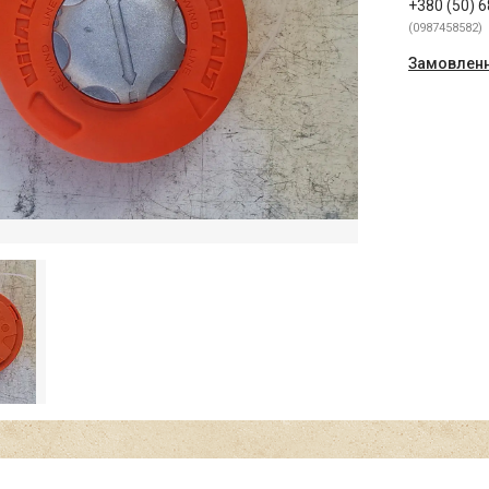
+380 (50) 
0987458582
Замовленн